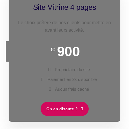
Site Vitrine 4 pages
Le choix préféré de nos clients pour mettre en
avant leurs activité.
900
€
Propriétaire du site
Paiement en 2x disponible
Aucun frais caché
On en discute ?